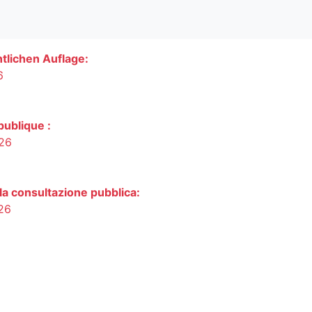
tlichen Auflage:
6
ublique :
026
lla consultazione pubblica:
026